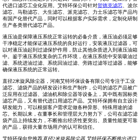
代进口滤芯工业化应用。艾特环保公司针对
贺德克滤芯
、波尔
滤芯、马勒滤芯、大生滤芯、派克滤芯、力士乐滤芯等产品均
有国产化替代产品，同时可以根据客户实际需求，定制化研制
生产各类替代滤芯产品。
液压油是保障液压系统正常运转的必备介质，液压油必须足够
干净稳定才能保证液压系统的良好运行，安装液压过滤器，可
以对液压油起到过滤保护作用，防止其他杂质进入到液压油箱
中。鉴于液压系统复杂的工作环境，在液压系统中安装吸油过
滤、系统进油过滤、系统回油过滤、旁路过滤等过滤器，能够
确保液压系统的正常运转。
直径2米旋风除尘器，河南艾特环保设备有限公司专注于工业
滤芯、滤袋产品的研发设计和生产制作，公司的滤芯产品被广
泛应用在过滤器、滤油机和除尘器等设备上，其中既有国标类
滤芯产品，又有替代进口用滤芯产品。艾特环保拥有自主设计
研发能力，可以根据客户需求定做各种异形、特殊用途的滤
芯。长期以来，在董事长和管理层大力努力下，公司在滤芯滤
袋产品上持续发力，不断推出经济性更突出、质量性能更可靠
的产品，获得大量市场用户的认可和信任。
艾特环保向您推荐
直径2米旋风除尘器 艾特环保不断推出进口