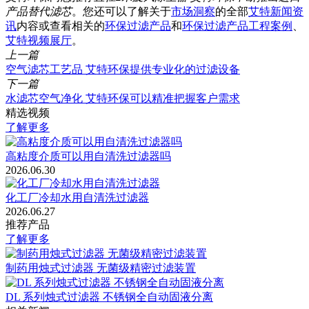
产品替代滤芯
。您还可以了解关于
市场洞察
的全部
艾特新闻资
讯
内容或查看相关的
环保过滤产品
和
环保过滤产品工程案例
、
艾特视频展厅
。
上一篇
空气滤芯工艺品 艾特环保提供专业化的过滤设备
下一篇
水滤芯空气净化 艾特环保可以精准把握客户需求
精选视频
了解更多
高粘度介质可以用自清洗过滤器吗
2026.06.30
化工厂冷却水用自清洗过滤器
2026.06.27
推荐产品
了解更多
制药用烛式过滤器 无菌级精密过滤装置
DL 系列烛式过滤器 不锈钢全自动固液分离