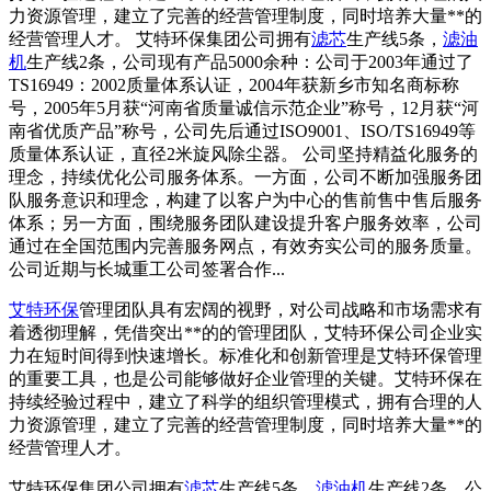
力资源管理，建立了完善的经营管理制度，同时培养大量**的
经营管理人才。 艾特环保集团公司拥有
滤芯
生产线5条，
滤油
机
生产线2条，公司现有产品5000余种：公司于2003年通过了
TS16949：2002质量体系认证，2004年获新乡市知名商标称
号，2005年5月获“河南省质量诚信示范企业”称号，12月获“河
南省优质产品”称号，公司先后通过ISO9001、ISO/TS16949等
质量体系认证，直径2米旋风除尘器。 公司坚持精益化服务的
理念，持续优化公司服务体系。一方面，公司不断加强服务团
队服务意识和理念，构建了以客户为中心的售前售中售后服务
体系；另一方面，围绕服务团队建设提升客户服务效率，公司
通过在全国范围内完善服务网点，有效夯实公司的服务质量。
公司近期与长城重工公司签署合作...
艾特环保
管理团队具有宏阔的视野，对公司战略和市场需求有
着透彻理解，凭借突出**的的管理团队，艾特环保公司企业实
力在短时间得到快速增长。标准化和创新管理是艾特环保管理
的重要工具，也是公司能够做好企业管理的关键。艾特环保在
持续经验过程中，建立了科学的组织管理模式，拥有合理的人
力资源管理，建立了完善的经营管理制度，同时培养大量**的
经营管理人才。
艾特环保集团公司拥有
滤芯
生产线5条，
滤油机
生产线2条，公