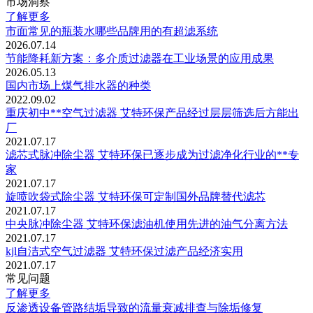
市场洞察
了解更多
市面常见的瓶装水哪些品牌用的有超滤系统
2026.07.14
节能降耗新方案：多介质过滤器在工业场景的应用成果
2026.05.13
国内市场上煤气排水器的种类
2022.09.02
重庆初中**空气过滤器 艾特环保产品经过层层筛选后方能出
厂
2021.07.17
滤芯式脉冲除尘器 艾特环保已逐步成为过滤净化行业的**专
家
2021.07.17
旋喷吹袋式除尘器 艾特环保可定制国外品牌替代滤芯
2021.07.17
中央脉冲除尘器 艾特环保滤油机使用先进的油气分离方法
2021.07.17
kjl自洁式空气过滤器 艾特环保过滤产品经济实用
2021.07.17
常见问题
了解更多
反渗透设备管路结垢导致的流量衰减排查与除垢修复