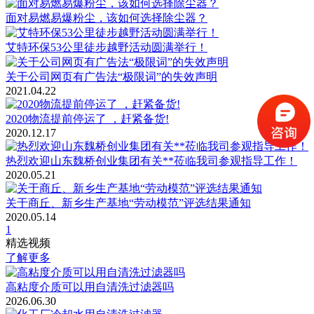
面对易燃易爆粉尘，该如何选择除尘器？
艾特环保53公里徒步越野活动圆满举行！
关于公司网页有广告法“极限词”的失效声明
2021.04.22
2020物流提前停运了 ，赶紧备货!
2020.12.17
热烈欢迎山东魏桥创业集团有关**莅临我司参观指导工作！
2020.05.21
关于商丘、新乡生产基地“劳动模范”评选结果通知
2020.05.14
1
精选视频
了解更多
高粘度介质可以用自清洗过滤器吗
2026.06.30