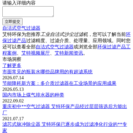
请输入详细内容
立即提交
自洁式空气过滤器
艾特环保为您推荐
工业自洁式沙尘过滤机
，您可以了解当前
环
保过滤产品
过滤精度、过滤介质、处理量、应用领域。同时您
还可以查看全部
自洁式空气过滤器
或浏览全部
环保过滤产品工
程案例
、
艾特视频展厅
、
艾特新闻资讯
。
市场洞察
了解更多
市面常见的瓶装水哪些品牌用的有超滤系统
2026.07.14
节能降耗新方案：多介质过滤器在工业场景的应用成果
2026.05.13
国内市场上煤气排水器的种类
2022.09.02
重庆初中**空气过滤器 艾特环保产品经过层层筛选后方能出
厂
2021.07.17
滤芯式脉冲除尘器 艾特环保已逐步成为过滤净化行业的**专
家