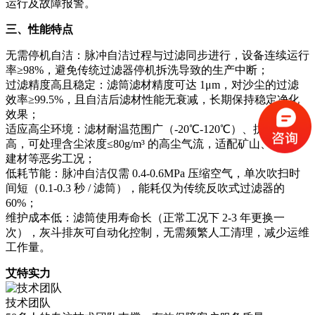
运行及故障报警。
三、性能特点
无需停机自洁：脉冲自洁过程与过滤同步进行，设备连续运行
率≥98%，避免传统过滤器停机拆洗导致的生产中断；
过滤精度高且稳定：滤筒滤材精度可达 1μm，对沙尘的过滤
效率≥99.5%，且自洁后滤材性能无衰减，长期保持稳定净化
效果；
适应高尘环境：滤材耐温范围广（-20℃-120℃）、抗冲击强度
高，可处理含尘浓度≤80g/m³ 的高尘气流，适配矿山、冶金、
建材等恶劣工况；
低耗节能：脉冲自洁仅需 0.4-0.6MPa 压缩空气，单次吹扫时
间短（0.1-0.3 秒 / 滤筒），能耗仅为传统反吹式过滤器的
60%；
维护成本低：滤筒使用寿命长（正常工况下 2-3 年更换一
次），灰斗排灰可自动化控制，无需频繁人工清理，减少运维
工作量。
艾特实力
技术团队