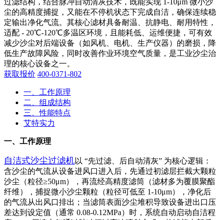
过滤结构，结合脉冲自动清灰技术，既能实现 1-10μm 微小沙
尘的高精度捕捉，又能在不停机状态下完成自洁，确保连续稳
定输出净化气流。其核心滤材具备耐温、抗静电、耐用特性，
适配 - 20℃-120℃多温区环境，且能耗低、运维便捷，可有效
减少沙尘对后端设备（如风机、电机、生产仪器）的磨损，降
低生产故障风险，同时改善作业环境空气质量，是工业沙尘治
理的核心设备之一。
获取报价
400-0371-802
一、工作原理
二、组成结构
三、性能特点
艾特实力
一、工作原理
自洁式沙尘过滤机
以 “先过滤、后自动清灰” 为核心逻辑：
含沙尘的气流从设备进风口进入后，先通过初滤层拦截大颗粒
沙尘（粒径≥50μm），再流经高精度滤筒（滤材多为覆膜聚酯
纤维），捕捉微小沙尘颗粒（粒径可低至 1-10μm），净化后
的气流从出风口排出；当滤筒表面沙尘堆积导致设备进出口压
差达到设定值（通常 0.08-0.12MPa）时，系统自动启动自洁程