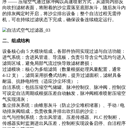
序 —— 压缩空气通过脉冲阀以高速喷射方式，从滤筒内部反
向吹扫滤材表面，将附着的沙尘震落至底部灰斗，随后灰斗内
的排灰阀定时开启，将沙尘排出设备；整个自洁过程无需停
机，可在持续过滤状态下完成，确保设备连续稳定运行。
二、组成结构
设备核心由 5 大模块组成，各部件协同实现过滤与自洁功能：
进气系统：含进风管道、导流板，负责引导含尘气流均匀进入
滤筒区域，避免局部气流过快导致滤材磨损；
过滤模块：核心为多组滤筒（数量根据处理风量配置，通常
4-12 支），滤筒采用折叠式结构，提升过滤面积，滤材具备
耐温、抗静电特性（适应沙尘环境）；
自洁系统：包括压缩空气储罐、脉冲控制仪、脉冲阀，控制仪
可设定自洁周期或根据压差自动触发，脉冲阀精准喷射压缩空
气实现清灰；
集尘排灰系统：由锥形灰斗（防止沙尘堆积堵塞）、手动 / 电
动排灰阀组成，负责收集并排出吹扫后的沙尘；
出气与控制系统：含出风管道、压差传感器、PLC 控制柜，
传感器实时监测进出风压差，控制柜实现设备启停、自洁程序