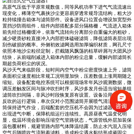
高原气压低于平原常规数值，同等风机功率下进气气流流速出
现变化，稀薄空气裹挟沙尘更容易穿透常规导流结构，粗大沙
粒持续撞击箱体与滤筒部件。设备进风口位置会增设加宽型外
置挡沙防雨组件，组件内部搭配多层分隔格栅，气流进入箱体
前先经过格栅缓冲，依靠气流转向分离部分自重偏大的粗砂，
减少硬质砂粒直接冲入内部腔体磕碰滤筒，降低滤筒表层出现
刮伤破损的概率。外侧初效滤网选用加厚编织材质，网孔尺寸
依照本地沙尘粒径定制，拦截随风飘荡的枯草碎屑与大团风沙
结块，从前端削减进入箱体内部的粉尘总量，缓解内部滤筒长
期超负荷积尘的状况。
风沙天气来临阶段，短时间内空气中粉尘密度快速上升，滤筒
表面积尘速度相比常规工况明显加快，压差数值上涨周期随之
缩短。设备配套电控系统可以根据现场常年风沙观测数据，微
调压差触发区间与脉冲吹扫时序，风沙多发月份适当缩短单组
滤筒吹扫间隔，非风沙时段恢复原有设置。设备沿用分组轮流
反吹的运行逻辑，单次仅对小范围滤筒开展喷气清洁，剩余滤
筒保持进气作业，后端配套的空压机不会因为过滤器短时清灰
出现进气中断，保障机组运行连续性。高原昼夜气温变化明
显，低温环境会影响压缩空气管路状态，气源管线外层加装保
温包覆材料，规避管路内部气体降温结露，防止水汽混入压缩
空气后随喷吹气流附着滤料，造成粉尘遇水黏结形成顽固尘