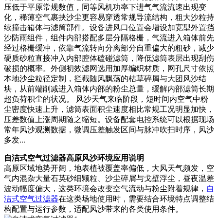
压低于平原常规数值，同等风机功率下进气气流流速出现变
化，稀薄空气裹挟沙尘更容易穿透常规导流结构，粗大沙粒持
续撞击箱体与滤筒部件。设备进风口位置会增设加宽型外置挡
沙防雨组件，组件内部搭配多层分隔格栅，气流进入箱体前先
经过格栅缓冲，依靠气流转向分离部分自重偏大的粗砂，减少
硬质砂粒直接冲入内部腔体磕碰滤筒，降低滤筒表层出现刮伤
破损的概率。外侧初效滤网选用加厚编织材质，网孔尺寸依照
本地沙尘粒径定制，拦截随风飘荡的枯草碎屑与大团风沙结
块，从前端削减进入箱体内部的粉尘总量，缓解内部滤筒长期
超负荷积尘的状况。 风沙天气来临阶段，短时间内空气中粉
尘密度快速上升，滤筒表面积尘速度相比常规工况明显加快，
压差数值上涨周期随之缩短。设备配套电控系统可以根据现场
常年风沙观测数据，微调压差触发区间与脉冲吹扫时序，风沙
多发...
自洁式空气过滤器高原风沙环境应用说明
高原区域地势开阔，地表植被覆盖率偏低，大风天气频发，空
气内混杂大量石英砂细颗粒、沙尘碎屑与戈壁浮尘，昼夜温差
波动幅度偏大，这类环境会改变空气流动与粉尘附着规律，
自
洁式空气过滤器
在这类场地使用时，需要结合环境特点调整结
构配置与运行参数，适配风沙带来的各类使用条件。