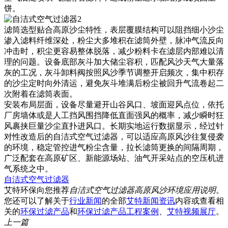
饼。
滤筒选型贴合高原沙尘特性，表层覆膜结构可以阻挡细小沙尘
渗入滤料纤维深处，粉尘大多堆积在滤筒外壁，脉冲气流反向
冲击时，积尘更容易整体脱落，减少粉料卡在滤层内部难以清
理的问题。设备底部灰斗加大储尘容积，匹配风沙天气大量落
灰的工况，灰斗卸料阀按照风沙季节调整开启频次，集中积存
的沙尘定时向外清运，避免灰斗堆满后粉尘被回升气流卷起二
次附着在滤筒表面。
安装布局层面，设备尽量避开山谷风口、坡面迎风点位，依托
厂房墙体或是人工挡风围挡降低直面强风的概率，减少瞬时狂
风裹挟巨量沙尘直扑进风口。长期实地运行数据显示，经过针
对性改造后的自洁式空气过滤器，可以适应高原风沙往复侵袭
的环境，稳定管控进气粉尘含量，拉长滤筒更换的间隔周期，
广泛配套在高原矿区、新能源场站、油气开采站点的空压机进
气系统之中。
自洁式空气过滤器
艾特环保向您推荐
自洁式空气过滤器高原风沙环境应用说明
。
您还可以了解关于
行业新闻
的全部
艾特新闻资讯
内容或查看相
关的
环保过滤产品
和
环保过滤产品工程案例
、
艾特视频展厅
。
上一篇